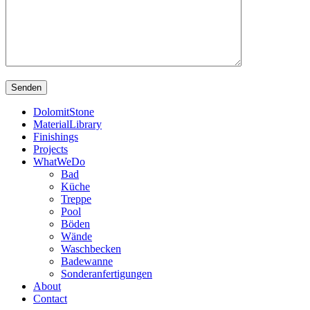
DolomitStone
MaterialLibrary
Finishings
Projects
WhatWeDo
Bad
Küche
Treppe
Pool
Böden
Wände
Waschbecken
Badewanne
Sonderanfertigungen
About
Contact