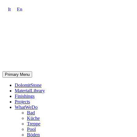
It
En
Primary Menu
DolomitStone
MaterialLibrary
Finishings
Projects
WhatWeDo
Bad
Küche
Treppe
Pool
Böden