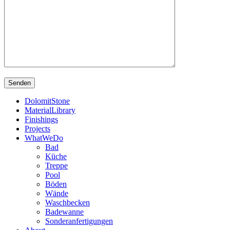
DolomitStone
MaterialLibrary
Finishings
Projects
WhatWeDo
Bad
Küche
Treppe
Pool
Böden
Wände
Waschbecken
Badewanne
Sonderanfertigungen