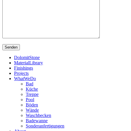
DolomitStone
MaterialLibrary
Finishings
Projects
WhatWeDo
Bad
Küche
Treppe
Pool
Böden
Wände
Waschbecken
Badewanne
Sonderanfertigungen