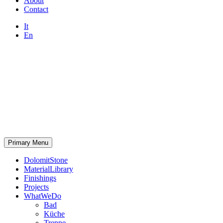
About
Contact
It
En
Primary Menu
DolomitStone
MaterialLibrary
Finishings
Projects
WhatWeDo
Bad
Küche
Treppe