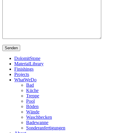
DolomitStone
MaterialLibrary
Finishings
Projects
WhatWeDo
Bad
Küche
Treppe
Pool
Böden
Wände
Waschbecken
Badewanne
Sonderanfertigungen