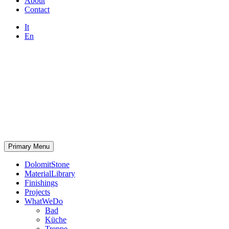
About
Contact
It
En
Primary Menu
DolomitStone
MaterialLibrary
Finishings
Projects
WhatWeDo
Bad
Küche
Treppe