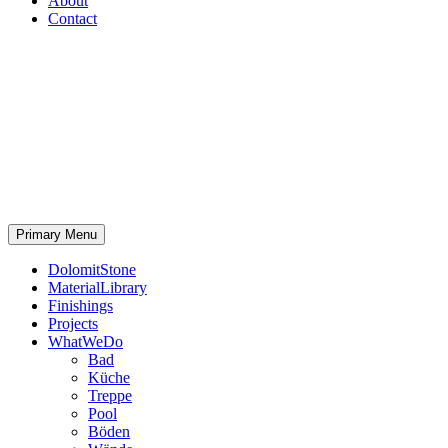
About
Contact
Primary Menu
DolomitStone
MaterialLibrary
Finishings
Projects
WhatWeDo
Bad
Küche
Treppe
Pool
Böden