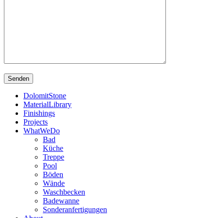
DolomitStone
MaterialLibrary
Finishings
Projects
WhatWeDo
Bad
Küche
Treppe
Pool
Böden
Wände
Waschbecken
Badewanne
Sonderanfertigungen