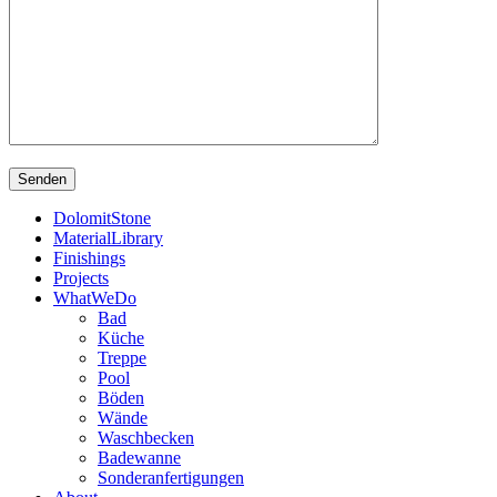
DolomitStone
MaterialLibrary
Finishings
Projects
WhatWeDo
Bad
Küche
Treppe
Pool
Böden
Wände
Waschbecken
Badewanne
Sonderanfertigungen