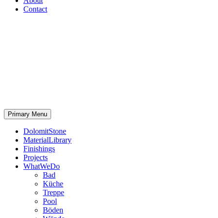
About
Contact
Primary Menu
DolomitStone
MaterialLibrary
Finishings
Projects
WhatWeDo
Bad
Küche
Treppe
Pool
Böden