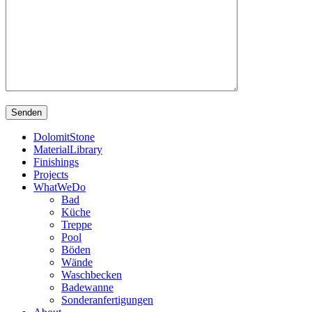
DolomitStone
MaterialLibrary
Finishings
Projects
WhatWeDo
Bad
Küche
Treppe
Pool
Böden
Wände
Waschbecken
Badewanne
Sonderanfertigungen