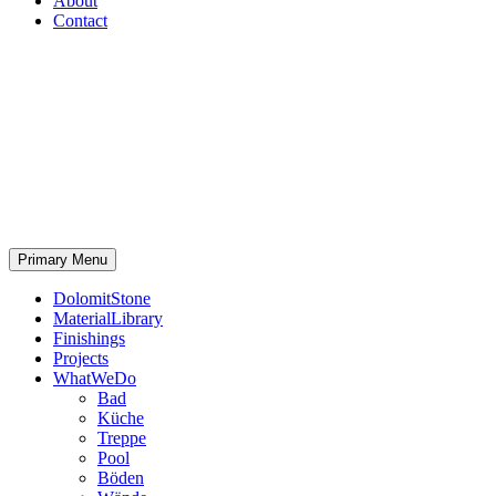
About
Contact
Primary Menu
DolomitStone
MaterialLibrary
Finishings
Projects
WhatWeDo
Bad
Küche
Treppe
Pool
Böden