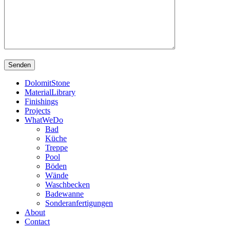
DolomitStone
MaterialLibrary
Finishings
Projects
WhatWeDo
Bad
Küche
Treppe
Pool
Böden
Wände
Waschbecken
Badewanne
Sonderanfertigungen
About
Contact