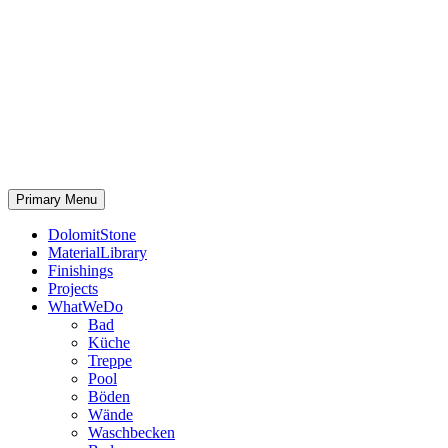
Primary Menu
DolomitStone
MaterialLibrary
Finishings
Projects
WhatWeDo
Bad
Küche
Treppe
Pool
Böden
Wände
Waschbecken