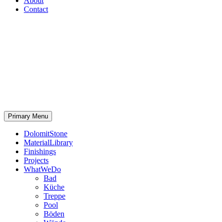
About
Contact
Primary Menu
DolomitStone
MaterialLibrary
Finishings
Projects
WhatWeDo
Bad
Küche
Treppe
Pool
Böden