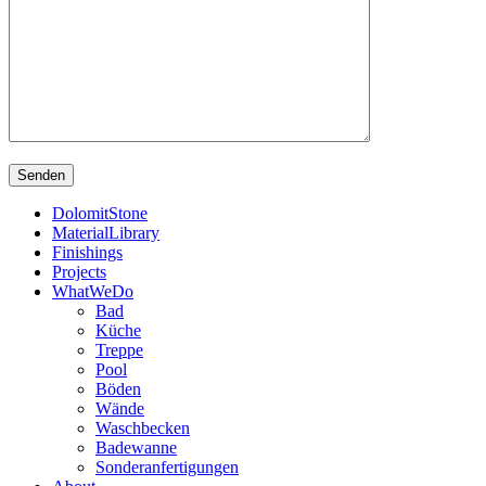
DolomitStone
MaterialLibrary
Finishings
Projects
WhatWeDo
Bad
Küche
Treppe
Pool
Böden
Wände
Waschbecken
Badewanne
Sonderanfertigungen