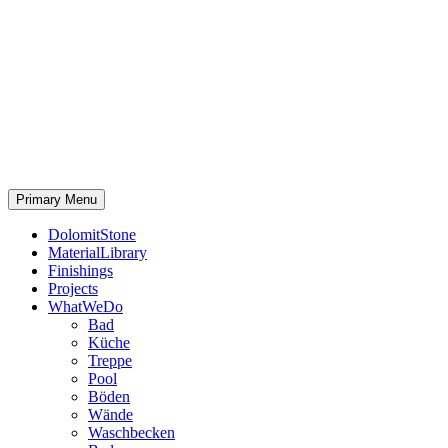
Primary Menu
DolomitStone
MaterialLibrary
Finishings
Projects
WhatWeDo
Bad
Küche
Treppe
Pool
Böden
Wände
Waschbecken