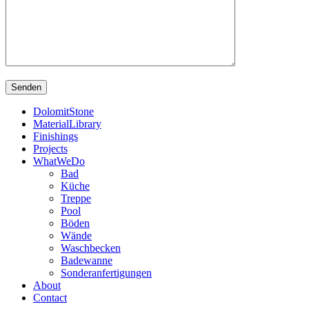
DolomitStone
MaterialLibrary
Finishings
Projects
WhatWeDo
Bad
Küche
Treppe
Pool
Böden
Wände
Waschbecken
Badewanne
Sonderanfertigungen
About
Contact