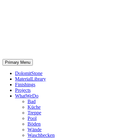
Primary Menu
DolomitStone
MaterialLibrary
Finishings
Projects
WhatWeDo
Bad
Küche
Treppe
Pool
Böden
Wände
Waschbecken