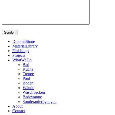
DolomitStone
MaterialLibrary
Finishings
Projects
WhatWeDo
Bad
Küche
Treppe
Pool
Böden
Wände
Waschbecken
Badewanne
Sonderanfertigungen
About
Contact