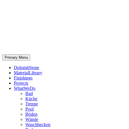
Primary Menu
DolomitStone
MaterialLibrary
Finishings
Projects
WhatWeDo
Bad
Küche
Treppe
Pool
Böden
Wände
Waschbecken