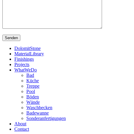
DolomitStone
MaterialLibrary
Finishings
Projects
WhatWeDo
Bad
Küche
Treppe
Pool
Böden
Wände
Waschbecken
Badewanne
Sonderanfertigungen
About
Contact