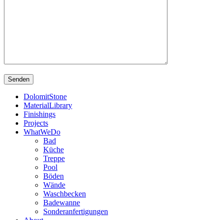
DolomitStone
MaterialLibrary
Finishings
Projects
WhatWeDo
Bad
Küche
Treppe
Pool
Böden
Wände
Waschbecken
Badewanne
Sonderanfertigungen