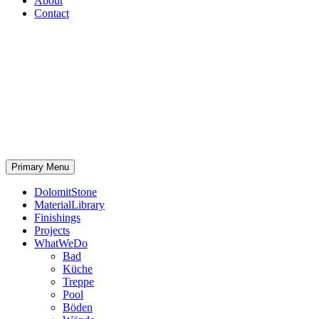
About
Contact
Primary Menu
DolomitStone
MaterialLibrary
Finishings
Projects
WhatWeDo
Bad
Küche
Treppe
Pool
Böden