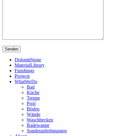
DolomitStone
MaterialLibrary
Finishings
Projects
WhatWeDo
Bad
Küche
Treppe
Pool
Böden
Wände
Waschbecken
Badewanne
Sonderanfertigungen