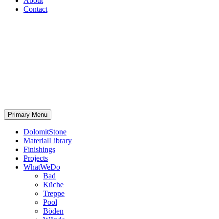
About
Contact
Primary Menu
DolomitStone
MaterialLibrary
Finishings
Projects
WhatWeDo
Bad
Küche
Treppe
Pool
Böden