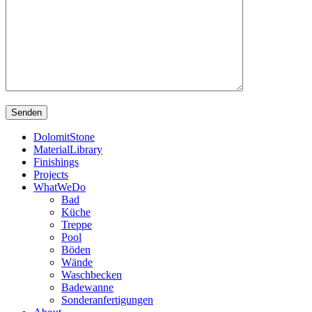
DolomitStone
MaterialLibrary
Finishings
Projects
WhatWeDo
Bad
Küche
Treppe
Pool
Böden
Wände
Waschbecken
Badewanne
Sonderanfertigungen