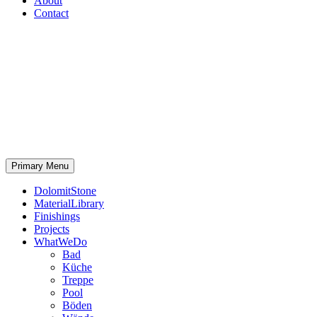
About
Contact
Primary Menu
DolomitStone
MaterialLibrary
Finishings
Projects
WhatWeDo
Bad
Küche
Treppe
Pool
Böden