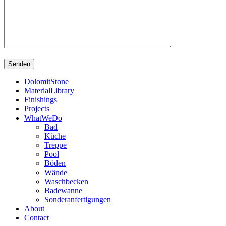
DolomitStone
MaterialLibrary
Finishings
Projects
WhatWeDo
Bad
Küche
Treppe
Pool
Böden
Wände
Waschbecken
Badewanne
Sonderanfertigungen
About
Contact