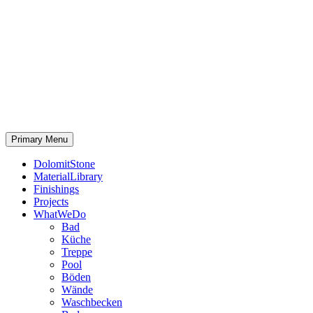
Primary Menu
DolomitStone
MaterialLibrary
Finishings
Projects
WhatWeDo
Bad
Küche
Treppe
Pool
Böden
Wände
Waschbecken