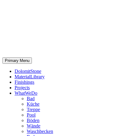
Primary Menu
DolomitStone
MaterialLibrary
Finishings
Projects
WhatWeDo
Bad
Küche
Treppe
Pool
Böden
Wände
Waschbecken