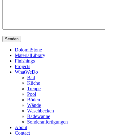
DolomitStone
MaterialLibrary
Finishings
Projects
WhatWeDo
Bad
Küche
Treppe
Pool
Böden
Wände
Waschbecken
Badewanne
Sonderanfertigungen
About
Contact