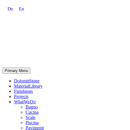
De
En
Primary Menu
DolomitStone
MaterialLibrary
Finishings
Projects
WhatWeDo
Bagno
Cucina
Scale
Piscina
Pavimenti