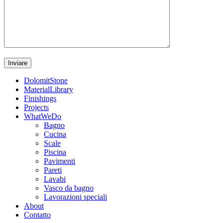
DolomitStone
MaterialLibrary
Finishings
Projects
WhatWeDo
Bagno
Cucina
Scale
Piscina
Pavimenti
Pareti
Lavabi
Vasco da bagno
Lavorazioni speciali
About
Contatto