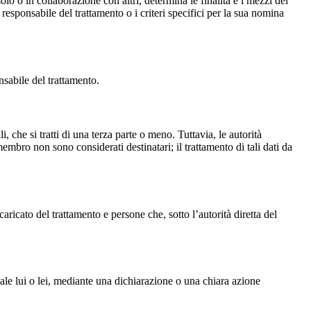
olo o in collaborazione con altri, determina le finalità e i mezzi del
 responsabile del trattamento o i criteri specifici per la sua nomina
nsabile del trattamento.
, che si tratti di una terza parte o meno. Tuttavia, le autorità
mbro non sono considerati destinatari; il trattamento di tali dati da
aricato del trattamento e persone che, sotto l’autorità diretta del
uale lui o lei, mediante una dichiarazione o una chiara azione