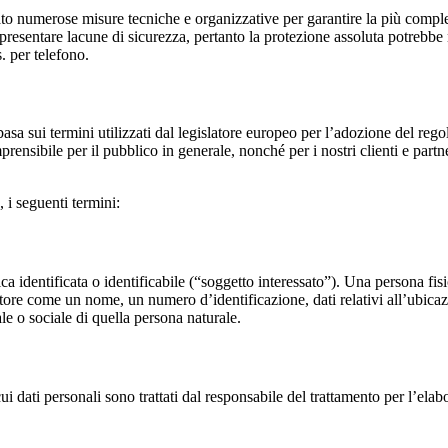
umerose misure tecniche e organizzative per garantire la più completa pr
o, presentare lacune di sicurezza, pertanto la protezione assoluta potrebb
s. per telefono.
sa sui termini utilizzati dal legislatore europeo per l’adozione del re
prensibile per il pubblico in generale, nonché per i nostri clienti e par
, i seguenti termini:
ca identificata o identificabile (“soggetto interessato”). Una persona fisi
tore come un nome, un numero d’identificazione, dati relativi all’ubicazio
ale o sociale di quella persona naturale.
 cui dati personali sono trattati dal responsabile del trattamento per l’elab