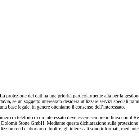
. La protezione dei dati ha una priorità particolarmente alta per la ges
via, se un soggetto interessato desidera utilizzare servizi speciali trami
 una base legale, in genere otteniamo il consenso dell’interessato.
l numero di telefono di un interessato deve essere sempre in linea con i
 al Dolomit Stone GmbH. Mediante questa dichiarazione sulla protezione de
lizziamo ed elaboriamo. Inoltre, gli interessati sono informati, mediante l