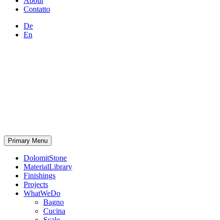
About
Contatto
De
En
Primary Menu
DolomitStone
MaterialLibrary
Finishings
Projects
WhatWeDo
Bagno
Cucina
Scale