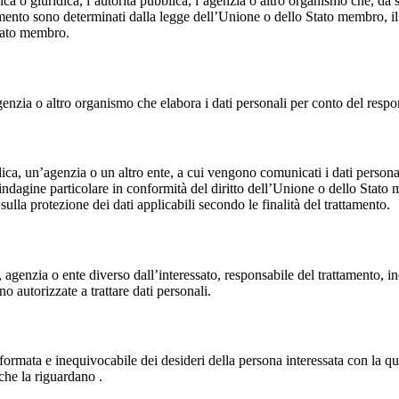
ica o giuridica, l’autorità pubblica, l’agenzia o altro organismo che, da s
attamento sono determinati dalla legge dell’Unione o dello Stato membro, il
Stato membro.
genzia o altro organismo che elabora i dati personali per conto del respo
lica, un’agenzia o un altro ente, a cui vengono comunicati i dati personali
dagine particolare in conformità del diritto dell’Unione o dello Stato me
ulla protezione dei dati applicabili secondo le finalità del trattamento.
 agenzia o ente diverso dall’interessato, responsabile del trattamento, inc
o autorizzate a trattare dati personali.
informata e inequivocabile dei desideri della persona interessata con la q
che la riguardano .